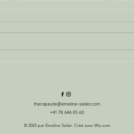
Et si la vraie routine, c’était
Débo
d’arrêter de s’en imposer
Netfl
une ?
cerv
therapeute@emeline-seiler.com
+41 78 646 05 60
© 2025 par Emeline Seiler. Créé avec Wix.com