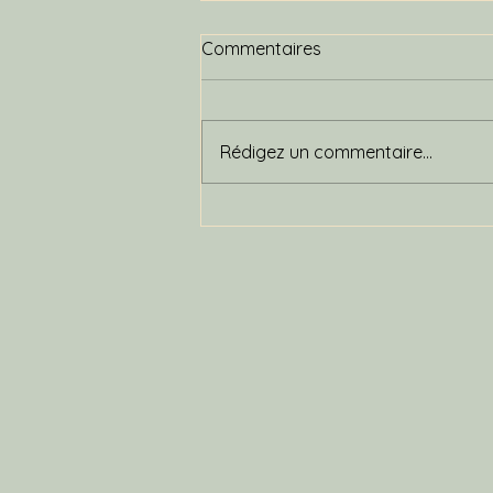
Commentaires
Rédigez un commentaire...
🌿 Voir le monde autrement
: et si c’était votre plus belle
force ?