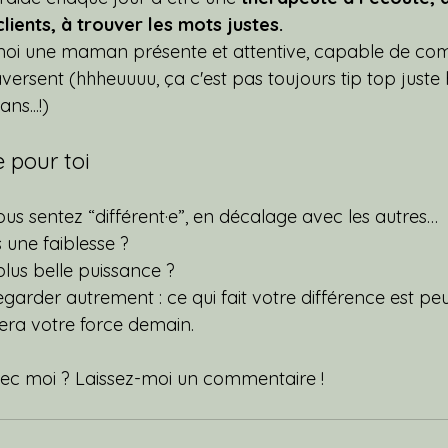
lients, à trouver les mots justes.
e moi une maman présente et attentive, capable de co
ersent (hhheuuuu, ça c'est pas toujours tip top juste h
s...!)
 pour toi
ous sentez “différent·e”, en décalage avec les autres…
s une faiblesse ?
 plus belle puissance ?
regarder autrement : ce qui fait votre différence est peu
era votre force demain.
vec moi ? Laissez-moi un commentaire ! 