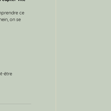
mprendre ce 
ein, on se 
t-être 