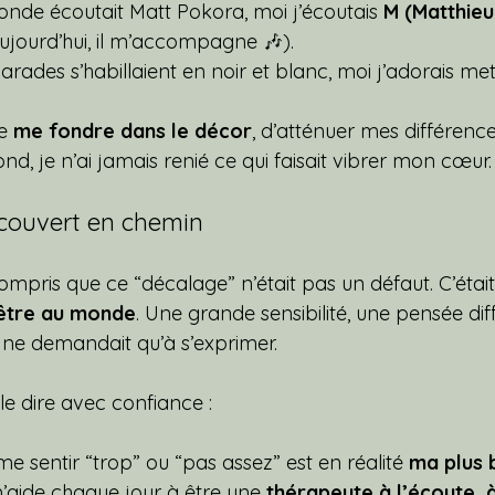
nde écoutait Matt Pokora, moi j’écoutais 
M (Matthieu
ujourd’hui, il m’accompagne 🎶).
des s’habillaient en noir et blanc, moi j’adorais mett
e 
me fondre dans le décor
, d’atténuer mes différenc
nd, je n’ai jamais renié ce qui faisait vibrer mon cœur.
écouvert en chemin
compris que ce “décalage” n’était pas un défaut. C’éta
’être au monde
. Une grande sensibilité, une pensée dif
i ne demandait qu’à s’exprimer.
 le dire avec confiance :
me sentir “trop” ou “pas assez” est en réalité 
ma plus 
m’aide chaque jour à être une 
thérapeute à l’écoute, à