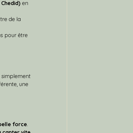
 Chedid)
 en 
re de la 
es pour être 
it simplement 
férente, une 
belle force
.
 capter vite 